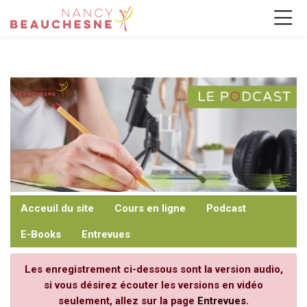
Skip to navigation
Skip to login form
Passer au contenu principal
Skip to footer
Les_Podcast
Conditions d’achèvement
Modifié le: jeudi 21 mars 2024, 14:51
Les_Podcast
Accueil
Pages du site
Les_Podcast
Acceuil du site
Cours en ligne
Podcast
E-Books
Entrevues
Les enregistrement ci-dessous sont la version audio,
si vous désirez écouter les versions en vidéo
seulement, allez sur la page
Entrevues.